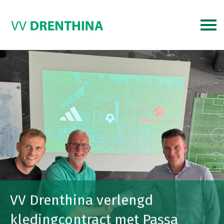
VV Drenthina verlengd
kledingcontract met Passa