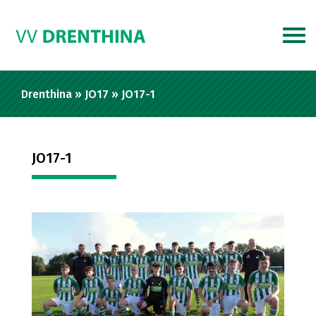
Drenthina
»
JO17
»
JO17-1
JO17-1