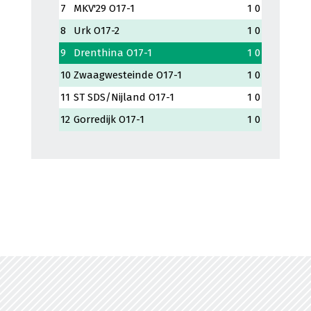
7
MKV'29 O17-1
1
0
8
Urk O17-2
1
0
9
Drenthina O17-1
1
0
10
Zwaagwesteinde O17-1
1
0
11
ST SDS/Nijland O17-1
1
0
12
Gorredijk O17-1
1
0