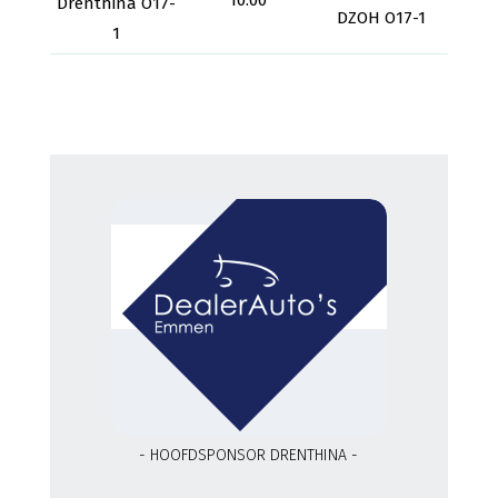
10:00
Drenthina O17-
DZOH O17-1
1
- HOOFDSPONSOR DRENTHINA -