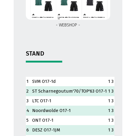
- WEBSHOP -
STAND
1
SVM O17-1d
1
3
2
ST Scharnegoutum'70/TOP'63 O17-1
1
3
3
LTC O17-1
1
3
4
Noordwolde O17-1
1
3
5
ONT O17-1
1
3
6
DESZ O17-1JM
1
3