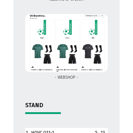
- WEBSHOP -
STAND
1
HOVC O11-1
5
13