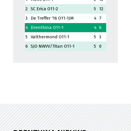
2
SC Erica O11-2
5
12
3
De Treffer '16 O11-1JM
4
7
4
Drenthina O11-1
4
6
5
Valthermond O11-1
5
3
6
SJO NWVV/Titan O11-1
5
0