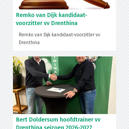
Remko van Dijk kandidaat-
voorzitter vv Drenthina
Remko van Dijk kandidaat-voorzitter vv
Drenthina
Bert Doldersum hoofdtrainer vv
Drenthina seizoen 2026-2027