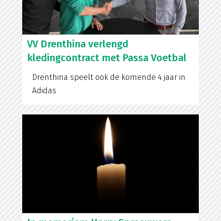
VV Drenthina verlengd
kledingcontract met Passa Voetbal
Drenthina speelt ook de komende 4 jaar in
Adidas