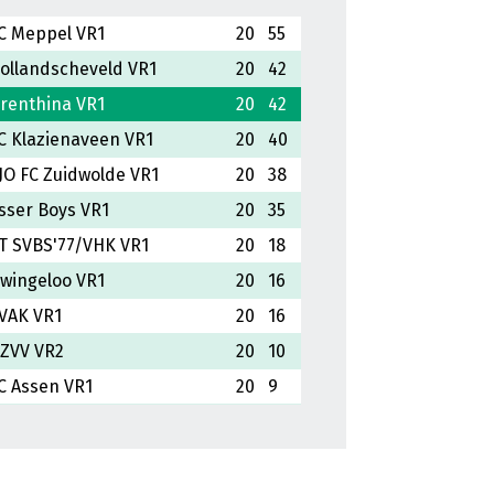
C Meppel VR1
20
55
ollandscheveld VR1
20
42
renthina VR1
20
42
C Klazienaveen VR1
20
40
JO FC Zuidwolde VR1
20
38
sser Boys VR1
20
35
T SVBS'77/VHK VR1
20
18
wingeloo VR1
20
16
VAK VR1
20
16
ZVV VR2
20
10
C Assen VR1
20
9