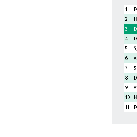
1
F
2
H
3
D
4
F
5
S
6
A
7
S
8
D
9
V
10
H
11
F