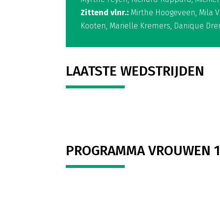
Zittend vlnr.:
Mirthe Hoogeveen, Mila V
Kooten, Marielle Kremers, Danique Dre
LAATSTE WEDSTRIJDEN
PROGRAMMA VROUWEN 