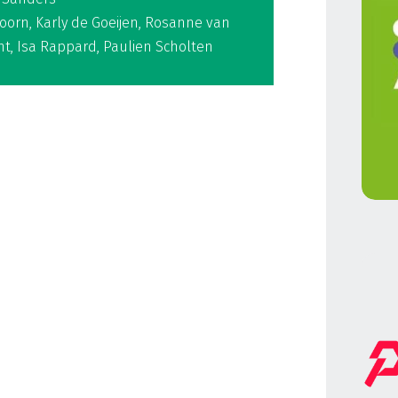
oorn, Karly de Goeijen, Rosanne van
nt, Isa Rappard, Paulien Scholten
1