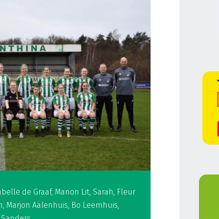
abelle de Graaf, Manon Lit, Sarah, Fleur
n, Marjon Aalenhuis, Bo Leemhuis,
l Sanders