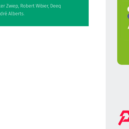
er Zwiep, Robert Wibier, Deeq
dré Alberts.