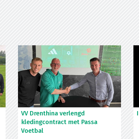
VV Drenthina verlengd
kledingcontract met Passa
Voetbal