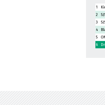
1
Ki
2
SJ
3
SJ
4
Bl
5
ON
6
Dr