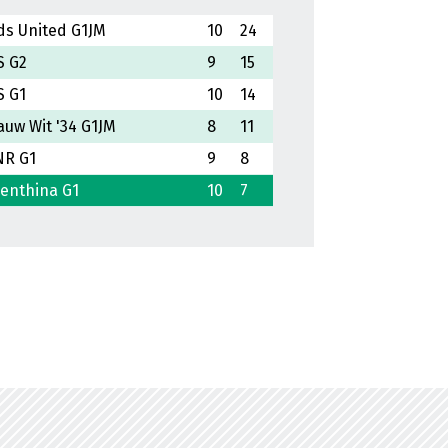
ds United G1JM
10
24
S G2
9
15
S G1
10
14
auw Wit '34 G1JM
8
11
R G1
9
8
enthina G1
10
7