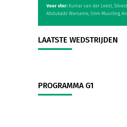
Voor vlnr:
Kumar van der Leest, Silvest
Abdukadir Warsame, Orim Muurling, An
LAATSTE WEDSTRIJDEN
PROGRAMMA G1