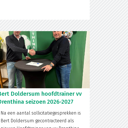
Bert Doldersum hoofdtrainer vv
Drenthina seizoen 2026-2027
Na een aantal sollicitatiegesprekken is
Bert Doldersum gecontracteerd als