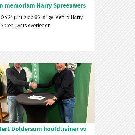
In memoriam Harry Spreeuwers
Op 24 juni is op 86-jarige leeftijd Harry
Spreeuwers overleden
Bert Doldersum hoofdtrainer vv