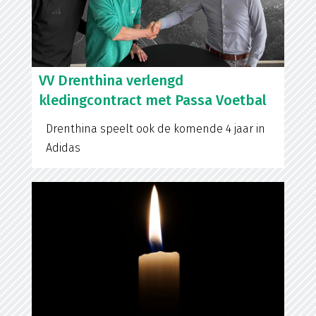
VV Drenthina verlengd
kledingcontract met Passa Voetbal
Drenthina speelt ook de komende 4 jaar in
Adidas