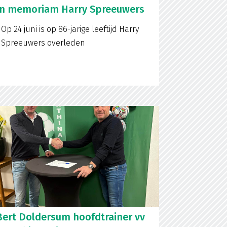
In memoriam Harry Spreeuwers
Op 24 juni is op 86-jarige leeftijd Harry
Spreeuwers overleden
Bert Doldersum hoofdtrainer vv