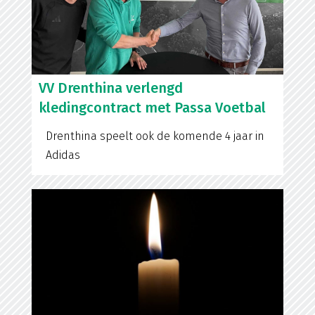
VV Drenthina verlengd
kledingcontract met Passa Voetbal
Drenthina speelt ook de komende 4 jaar in
Adidas