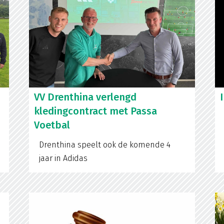
VV Drenthina verlengd
kledingcontract met Passa
Voetbal
Drenthina speelt ook de komende 4
jaar in Adidas