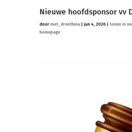
Nieuwe hoofdsponsor vv D
door
met_drenthina
|
jun 4, 2026
|
tonen in n
homepage