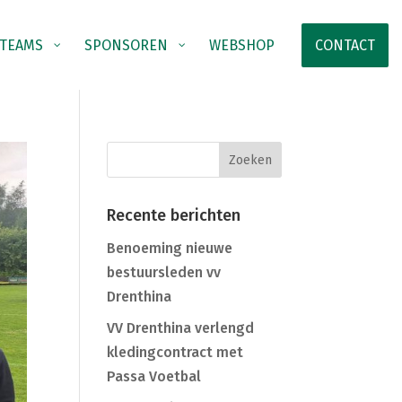
TEAMS
SPONSOREN
WEBSHOP
CONTACT
Recente berichten
Benoeming nieuwe
bestuursleden vv
Drenthina
VV Drenthina verlengd
kledingcontract met
Passa Voetbal