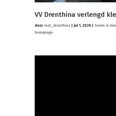
VV Drenthina verlengd kl
door
met_drenthina
|
jul 1, 2026
|
tonen in ni
homepage