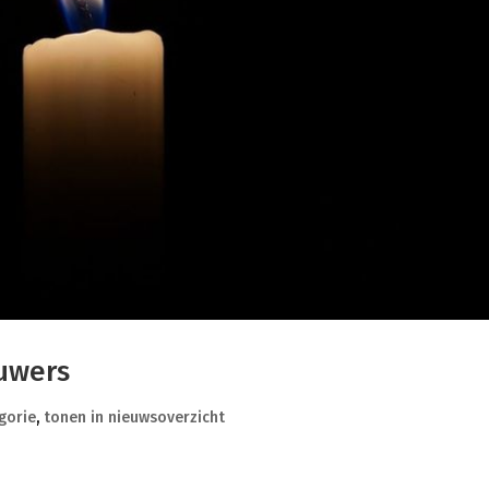
uwers
gorie
,
tonen in nieuwsoverzicht